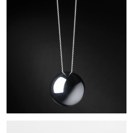
Medallion
Kolekce:
Na zakázku
Materiál:
Ag 925/1000 Stříbro, Au 585 Bílé
Zlato – 14 karátů, Stříbro, Zlato