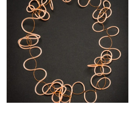
Necklace and Brooch
Kolekce:
Organic
Materiál:
Nylon, Silikon, Syntetické