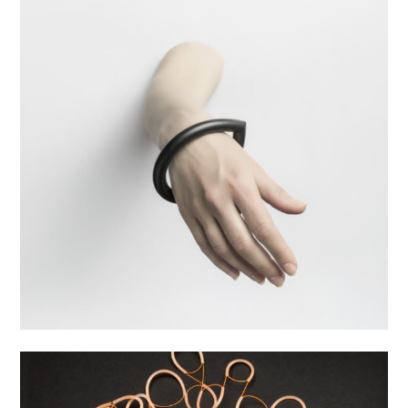
Náramek Minimal Fat
2 415,00
Kč
Kolekce:
Minimal
Materiál:
Perbunan