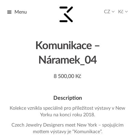
CZ
Kč
Menu
Přeskočit
Přejít
na
k
navigaci
obsahu
webu
Komunikace –
Náramek_04
8 500,00
Kč
Description
Kolekce vznikla speciálně pro příležitost výstavy v New
Yorku na konci roku 2018.
Czech Jewelry Designers meet New York – spojujícím
mottem výstavy je “Komunikace”.