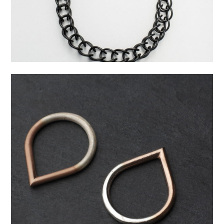
DROP Prsten – pozlaceno
růžovým
3 050,00
Kč
Kolekce:
Kolekce Drop
Materiál:
Ag 925/1000 Stříbro, Pozlacené
(růžové zlato), Stříbro