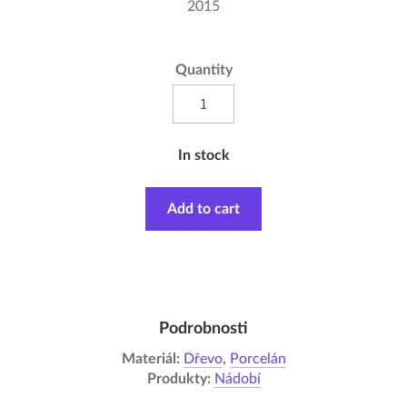
2015
Quantity
In stock
Add to cart
Podrobnosti
Materiál:
Dřevo
,
Porcelán
Produkty:
Nádobí