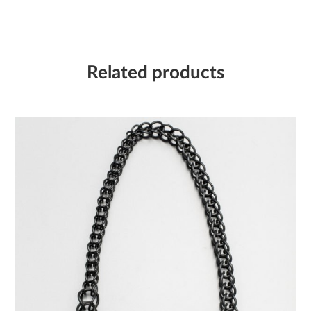
Related products
CHAIN – Náhrdelník
2 530,00
Kč
Kolekce:
Řetěz – Chain
Materiál:
Perbunan