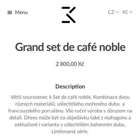
CZ
Kč
Menu
Přeskočit
Přejít
na
k
navigaci
obsahu
webu
Grand set de café noble
2 800,00
Kč
Description
Větší sourozenec
k Set de café noblé. Kombinace dvou
různých materiálů, ušlechtilého mořeného dubu
a
francouzského porcelánu. Vše ruční výroba s důrazem na
detail. Dřevo může být na objedávku také z mahagonu a
exkluzivně i varianta v ušlechtilém bahenním dubu.
Limitovaná série.