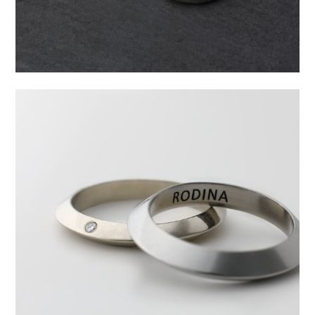
snubní prsten pro Ivanku
Kolekce:
Zásnubní prsten, Na zakázku
Materiál:
Nerezová ocel